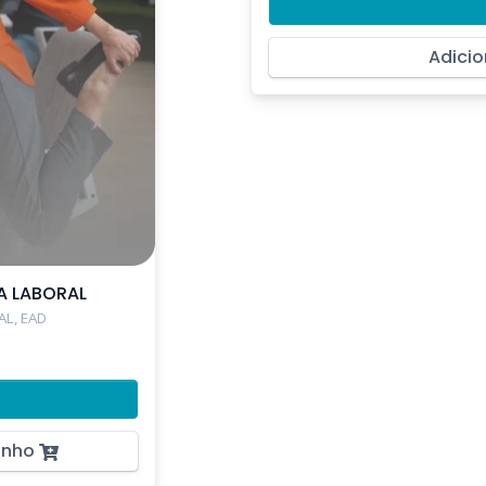
Adicio
A LABORAL
L, EAD
inho