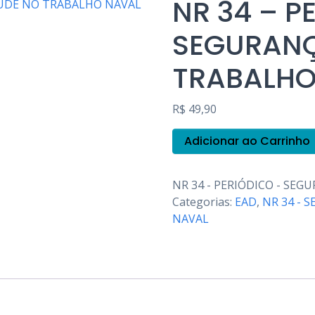
NR 34 – P
SEGURANÇ
TRABALHO
R$
49,90
NR
Adicionar ao Carrinho
34
-
PERIÓDICO
NR 34 - PERIÓDICO - SE
-
Categorias:
EAD
,
NR 34 - 
SEGURANÇA
E
NAVAL
SAÚDE
NO
TRABALHO
NAVAL
quantidade