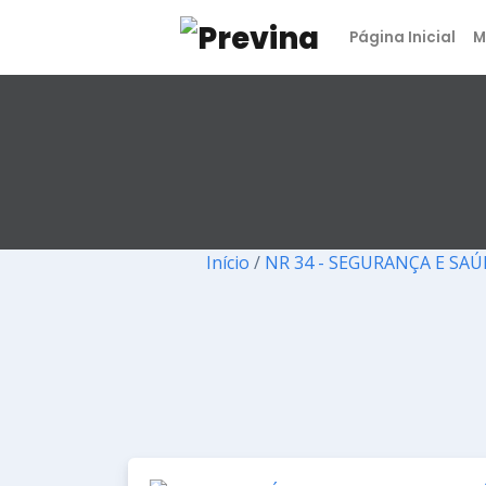
Página Inicial
M
Início
/
NR 34 - SEGURANÇA E SA