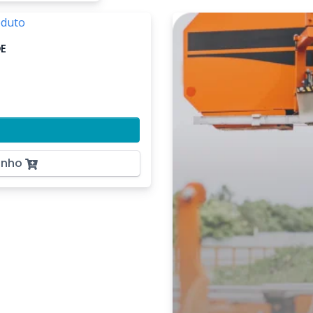
E
inho