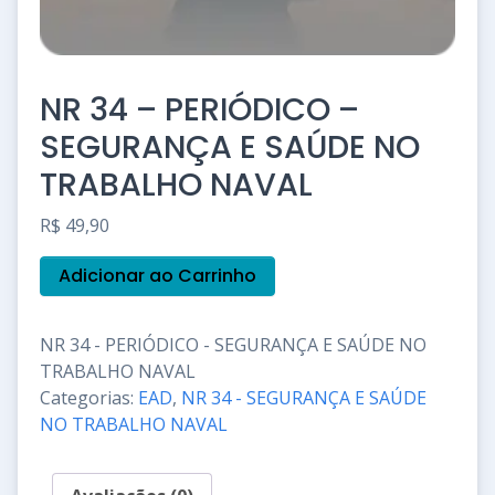
NR 34 – PERIÓDICO –
SEGURANÇA E SAÚDE NO
TRABALHO NAVAL
R$
49,90
NR
Adicionar ao Carrinho
34
-
PERIÓDICO
NR 34 - PERIÓDICO - SEGURANÇA E SAÚDE NO
-
TRABALHO NAVAL
SEGURANÇA
E
Categorias:
EAD
,
NR 34 - SEGURANÇA E SAÚDE
SAÚDE
NO TRABALHO NAVAL
NO
TRABALHO
NAVAL