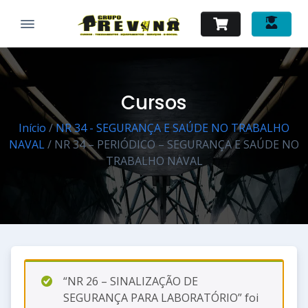
Cursos
Início
/
NR 34 - SEGURANÇA E SAÚDE NO TRABALHO
NAVAL
/ NR 34 – PERIÓDICO – SEGURANÇA E SAÚDE NO
TRABALHO NAVAL
“NR 26 – SINALIZAÇÃO DE
SEGURANÇA PARA LABORATÓRIO” foi