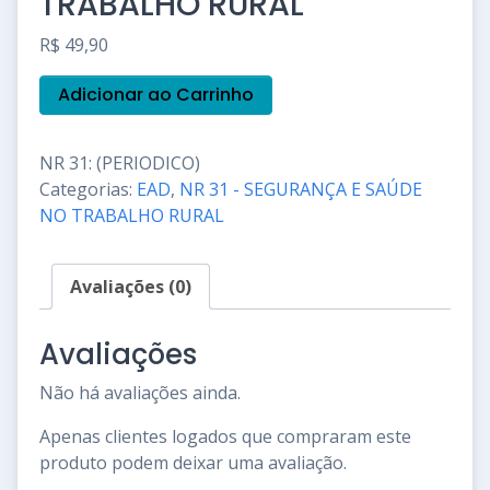
TRABALHO RURAL
R$
49,90
PERIÓDICO
Adicionar ao Carrinho
-
NR
31
NR 31: (PERIODICO)
-
Categorias:
EAD
,
NR 31 - SEGURANÇA E SAÚDE
SEGURANÇA
E
NO TRABALHO RURAL
SAÚDE
NO
TRABALHO
Avaliações (0)
RURAL
quantidade
Avaliações
Não há avaliações ainda.
Apenas clientes logados que compraram este
produto podem deixar uma avaliação.