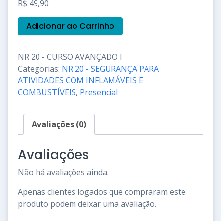
R$
49,90
NR
Adicionar ao Carrinho
20
-
CURSO
NR 20 - CURSO AVANÇADO I
AVANÇADO
Categorias:
NR 20 - SEGURANÇA PARA
I
quantidade
ATIVIDADES COM INFLAMÁVEIS E
COMBUSTÍVEIS
,
Presencial
Avaliações (0)
Avaliações
Não há avaliações ainda.
Apenas clientes logados que compraram este
produto podem deixar uma avaliação.