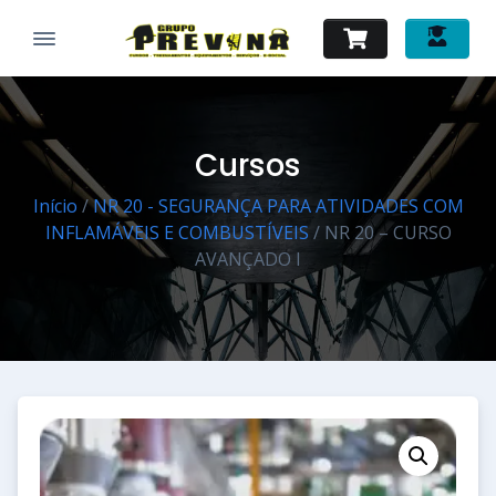
Cursos
Início
/
NR 20 - SEGURANÇA PARA ATIVIDADES COM
INFLAMÁVEIS E COMBUSTÍVEIS
/ NR 20 – CURSO
AVANÇADO I